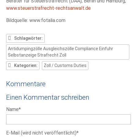
Berater für Steuerstrafrecht (DAA), Berlin und Hamburg,
www.steuerstrafrecht-rechtsanwalt.de
Bildquelle: www.fotalia.com
Schlagwörter:
Antidumpingzölle Ausgleichszölle Compliance Einfuhr
Selbstanzeige Strafrecht Zoll
Kategorien:
Zoll / Customs Duties
Kommentare
Einen Kommentar schreiben
Pflichtfeld
Name
*
Pflichtfeld
E-Mail (wird nicht veröffentlicht)
*