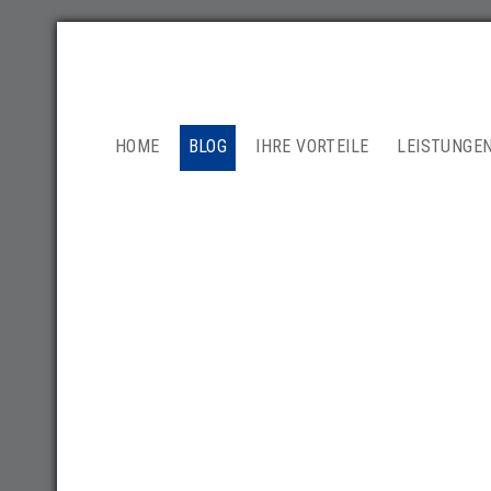
NAVIGATION
HOME
BLOG
IHRE VORTEILE
LEISTUNGE
ÜBERSPRINGEN