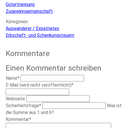
Gütertrennung
Zugewinngemeinschaft
Kategorien:
Auswanderer / Expatriates
Erbschaft- und Schenkungsteuern
Kommentare
Einen Kommentar schreiben
Pflichtfeld
Name
*
Pflichtfeld
E-Mail (wird nicht veröffentlicht)
*
Webseite
Pflichtfeld
Sicherheitsfrage
*
Was ist
die Summe aus 1 und 6?
Pflichtfeld
Kommentar
*