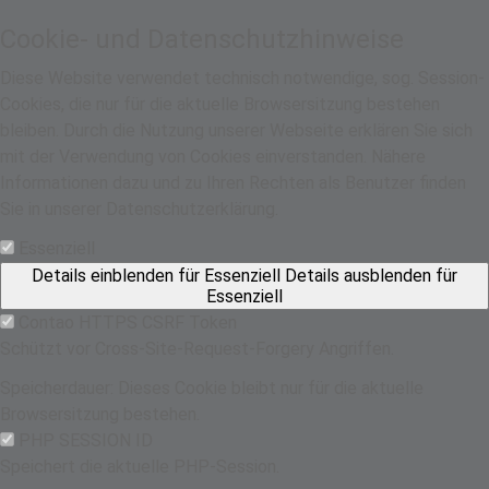
Cookie- und Datenschutzhinweise
Diese Website verwendet technisch notwendige, sog. Session-
Cookies, die nur für die aktuelle Browsersitzung bestehen
bleiben. Durch die Nutzung unserer Webseite erklären Sie sich
mit der Verwendung von Cookies einverstanden. Nähere
Informationen dazu und zu Ihren Rechten als Benutzer finden
Sie in unserer Datenschutzerklärung.
Essenziell
Details einblenden
für Essenziell
Details ausblenden
für
Essenziell
Contao HTTPS CSRF Token
Schützt vor Cross-Site-Request-Forgery Angriffen.
Speicherdauer:
Dieses Cookie bleibt nur für die aktuelle
Browsersitzung bestehen.
PHP SESSION ID
Speichert die aktuelle PHP-Session.