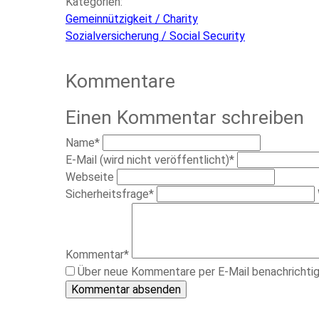
Kategorien:
Gemeinnützigkeit / Charity
Sozialversicherung / Social Security
Kommentare
Einen Kommentar schreiben
Pflichtfeld
Name
*
Pflichtfeld
E-Mail (wird nicht veröffentlicht)
*
Webseite
Pflichtfeld
Sicherheitsfrage
*
Pflichtfeld
Kommentar
*
Über neue Kommentare per E-Mail benachrichti
Kommentar absenden