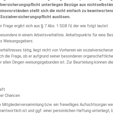
lversicherungspflicht unterliegen Bezüge aus nichtselbstän
einsvorständen stellt sich die nicht einfach zu beantwort
 Sozialversicherungspflicht auslösen.
Frage ergibt sich aus § 7 Abs. 1 SGB IV, der wie folgt lautet:
besondere in einem Arbeitsverhältnis. Anhaltspunkte für eine B
des Weisungsgebers.
hältnisses tätig, liegt nicht von Vorherein ein sozialversicheru
ch die Frage, ob er aufgrund seiner besonderen organschaftliche
r allen Dingen weisungsgebunden ist. Zur Beurteilung können di
aft
her Chancen
e Mitgliederversammlung bzw. ein freiwilliges Aufsichtsorgan w
ntwortlich ist und ggf. einer persönlichen Haftung unterliegt, 