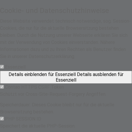
Cookie- und Datenschutzhinweise
Diese Website verwendet technisch notwendige, sog. Session-
Cookies, die nur für die aktuelle Browsersitzung bestehen
bleiben. Durch die Nutzung unserer Webseite erklären Sie sich
mit der Verwendung von Cookies einverstanden. Nähere
Informationen dazu und zu Ihren Rechten als Benutzer finden
Sie in unserer Datenschutzerklärung.
Essenziell
Details einblenden
für Essenziell
Details ausblenden
für
Essenziell
Contao HTTPS CSRF Token
Schützt vor Cross-Site-Request-Forgery Angriffen.
Speicherdauer:
Dieses Cookie bleibt nur für die aktuelle
Browsersitzung bestehen.
PHP SESSION ID
Speichert die aktuelle PHP-Session.