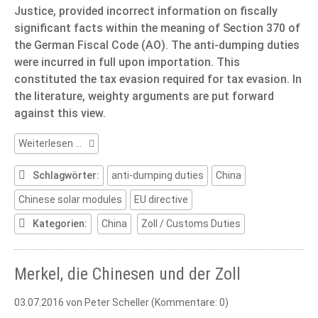
Justice, provided incorrect information on fiscally
significant facts within the meaning of Section 370 of
the German Fiscal Code (AO). The anti-dumping duties
were incurred in full upon importation. This
constituted the tax evasion required for tax evasion. In
the literature, weighty arguments are put forward
against this view.
Over-
Weiterlesen …
invoicing
to
Schlagwörter:
anti-dumping duties
China
avoid
Chinese solar modules
EU directive
anti-
dumping
Kategorien:
China
Zoll / Customs Duties
duties
on
solar
Merkel, die Chinesen und der Zoll
modules
03.07.2016
von Peter Scheller (Kommentare: 0)