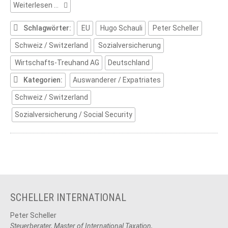
Beschäftigung
Weiterlesen …
als
Arbeitnehmer
Schlagwörter:
EU
Hugo Schauli
Peter Scheller
in
Schweiz / Switzerland
Sozialversicherung
der
Schweiz
Wirtschafts-Treuhand AG
Deutschland
(2)
Kategorien:
Auswanderer / Expatriates
Schweiz / Switzerland
Sozialversicherung / Social Security
SCHELLER INTERNATIONAL
Peter Scheller
Steuerberater, Master of International Taxation,