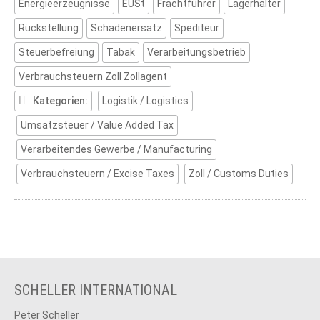
Energieerzeugnisse
EUSt
Frachtführer
Lagerhalter
ihre
Folgen
Rückstellung
Schadenersatz
Spediteur
Steuerbefreiung
Tabak
Verarbeitungsbetrieb
Verbrauchsteuern Zoll Zollagent
Kategorien:
Logistik / Logistics
Umsatzsteuer / Value Added Tax
Verarbeitendes Gewerbe / Manufacturing
Verbrauchsteuern / Excise Taxes
Zoll / Customs Duties
SCHELLER INTERNATIONAL
Peter Scheller