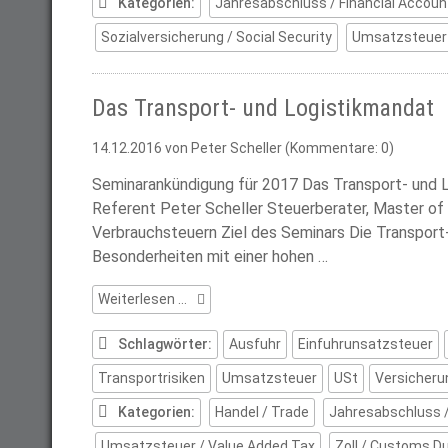
Kategorien:
Jahresabschluss / Financial Accoun
Sozialversicherung / Social Security
Umsatzsteuer 
Das Transport- und Logistikmandat
14.12.2016
von Peter Scheller (Kommentare: 0)
Seminarankündigung für 2017 Das Transport- und 
Referent Peter Scheller Steuerberater, Master of I
Verbrauchsteuern Ziel des Seminars Die Transport-
Besonderheiten mit einer hohen …
Das
Weiterlesen …
Transport-
und
Schlagwörter:
Ausfuhr
Einfuhrunsatzsteuer
Logistikmandat
Transportrisiken
Umsatzsteuer
USt
Versicheru
Kategorien:
Handel / Trade
Jahresabschluss /
Umsatzsteuer / Value Added Tax
Zoll / Customs D