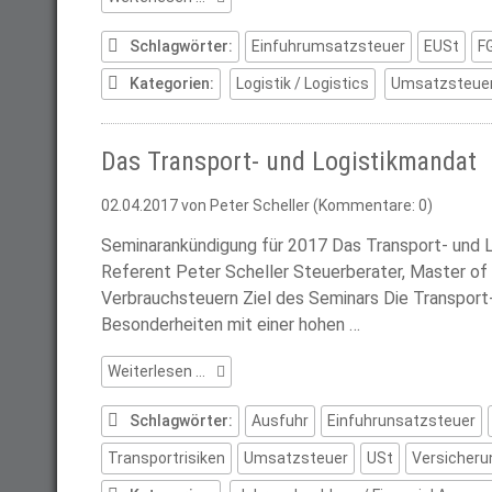
der
Einfuhrumsatzsteuer
Schlagwörter:
Einfuhrumsatzsteuer
EUSt
F
als
Kategorien:
Logistik / Logistics
Umsatzsteuer
Vorsteuer
Das Transport- und Logistikmandat
02.04.2017
von Peter Scheller (Kommentare: 0)
Seminarankündigung für 2017 Das Transport- und 
Referent Peter Scheller Steuerberater, Master of I
Verbrauchsteuern Ziel des Seminars Die Transport-
Besonderheiten mit einer hohen …
Das
Weiterlesen …
Transport-
und
Schlagwörter:
Ausfuhr
Einfuhrunsatzsteuer
Logistikmandat
Transportrisiken
Umsatzsteuer
USt
Versicheru