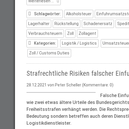
Steuerliche
Weiterlesen …
Risiken
eines
Schlagwörter:
Alkoholsteuer
Einfuhrumsatzst
unerledigten
Lagerhalter
Rückstellung
Schadenersatz
Spedi
T-
Papiers
Verbrauchsteuern
Zoll
Zollagent
Kategorien:
Logistik / Logistics
Umsatzsteuer
Zoll / Customs Duties
Strafrechtliche Risiken falscher Ei
28.12.2021
von Peter Scheller (Kommentare: 0)
Falsche Einfu
wie zwei etwas ältere Urteile des Bundesgericht
Freiheitsstrafen verhängt werden. Die Rechtspr
Bedeutung sondern betreffen auch deren Dienstle
Logistikdienstleister.