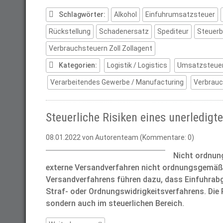
T-
Papiere
Schlagwörter:
Alkohol
Einfuhrumsatzsteuer
und
Rückstellung
Schadenersatz
Spediteur
Steuerb
ihre
Folgen
Verbrauchsteuern Zoll Zollagent
Kategorien:
Logistik / Logistics
Umsatzsteuer
Verarbeitendes Gewerbe / Manufacturing
Verbrauc
Steuerliche Risiken eines unerledigt
08.01.2022
von Autorenteam (Kommentare: 0)
Nicht ordnun
externe Versandverfahren nicht ordnungsgemäß b
Versandverfahrens führen dazu, dass Einfuhrabga
Straf- oder Ordnungswidrigkeitsverfahrens. Die R
sondern auch im steuerlichen Bereich.