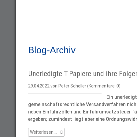
Blog-Archiv
Unerledigte T-Papiere und ihre Folge
29.04.2022
von Peter Scheller (Kommentare: 0)
Ein unerledig
gemeinschaftsrechtliche Versandverfahren nic
neben Einfuhrzöllen und Einfuhrumsatzsteuer fäl
ergeben; zumindest liegt aber eine Ordnungswidri
Unerledigte
Weiterlesen …