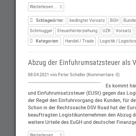
Strafrechtliche
Weiterlesen …
Risiken
falscher
Schlagwörter:
bedingter Vorsatz
BGH
Bunde
Einfuhranmeldungen
Schmuggel
Steuerhinterziehung
UZK
Vorsatz
Kategorien:
Handel / Trade
Logistik / Logistic
Abzug der Einfuhrumsatzsteuer als V
08.04.2021
von Peter Scheller (Kommentare: 0)
Es kommt häuf
und Einfuhrumsatzsteuer (EUSt) gegen das Logi
der Regel den Einfuhrvorgang des Kunden, für 
Schon in der Rechtssache DSV Road hat der Eur
beauftragten Logistikunternehmen den Abzug der
weitere Urteile des EuGH und deutscher Finanzge
Abzug
Weiterlesen …