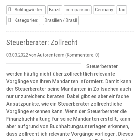
of
the
Schlagwörter:
Brazil
comparison
Germany
tax
Tax
Kategorien:
Brasilien / Brasil
Systems
of
Brazil
Steuerberater: Zollrecht
and
Germany
03.03.2022
von Autorenteam (Kommentare: 0)
Steuerberater
werden häufig nicht über zollrechtlich relevante
Vorgänge von ihren Mandanten informiert. Damit kann
der Steuerberater seine Mandanten in Zollsachen auch
nur unzureichend beraten. Dabei gibt es aber einfache
Ansatzpunkte, wie ein Steuerberater zollrechtliche
Vorgänge erkennen kann. Wenn der Steuerberater die
Finanzbuchhaltung für seine Mandanten erstellt, kann
aber aufgrund von Buchhaltungsunterlagen erkennen,
dass zollrechtlich relevante Vorgänge vorliegen. Dieses