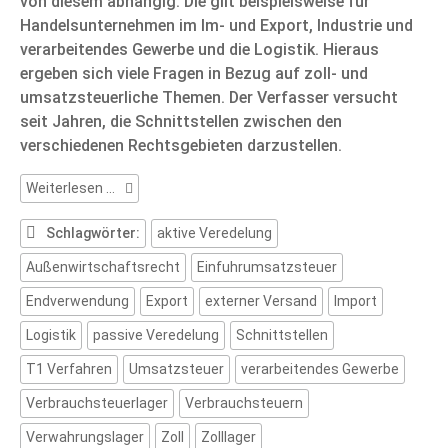
von diesem abhängig. Die gilt beispielsweise für
Handelsunternehmen im Im- und Export, Industrie und
verarbeitendes Gewerbe und die Logistik. Hieraus
ergeben sich viele Fragen in Bezug auf zoll- und
umsatzsteuerliche Themen. Der Verfasser versucht
seit Jahren, die Schnittstellen zwischen den
verschiedenen Rechtsgebieten darzustellen.
Branchen
Weiterlesen …
und
Außenhandel
Schlagwörter:
aktive Veredelung
Außenwirtschaftsrecht
Einfuhrumsatzsteuer
Endverwendung
Export
externer Versand
Import
Logistik
passive Veredelung
Schnittstellen
T1 Verfahren
Umsatzsteuer
verarbeitendes Gewerbe
Verbrauchsteuerlager
Verbrauchsteuern
Verwahrungslager
Zoll
Zolllager