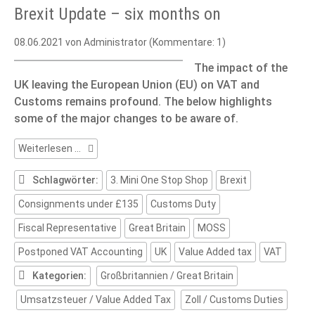
Brexit Update – six months on
08.06.2021
von Administrator (Kommentare: 1)
The impact of the
UK leaving the European Union (EU) on VAT and
Customs remains profound. The below highlights
some of the major changes to be aware of.
Brexit
Weiterlesen …
Update
–
Schlagwörter:
3. Mini One Stop Shop
Brexit
six
Consignments under £135
Customs Duty
months
on
Fiscal Representative
Great Britain
MOSS
Postponed VAT Accounting
UK
Value Added tax
VAT
Kategorien:
Großbritannien / Great Britain
Umsatzsteuer / Value Added Tax
Zoll / Customs Duties