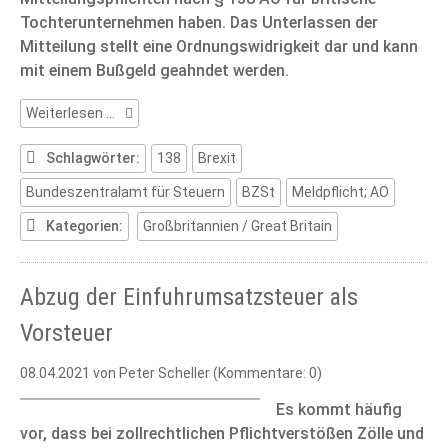
Tochterunternehmen haben. Das Unterlassen der
Mitteilung stellt eine Ordnungswidrigkeit dar und kann
mit einem Bußgeld geahndet werden.
Brexit:
Weiterlesen …
Meldepflicht
für
Schlagwörter:
138
Brexit
britische
Bundeszentralamt für Steuern
BZSt
Meldpflicht; AO
Beteiligungen
Kategorien:
Großbritannien / Great Britain
Abzug der Einfuhrumsatzsteuer als
Vorsteuer
08.04.2021
von Peter Scheller (Kommentare: 0)
Es kommt häufig
vor, dass bei zollrechtlichen Pflichtverstößen Zölle und