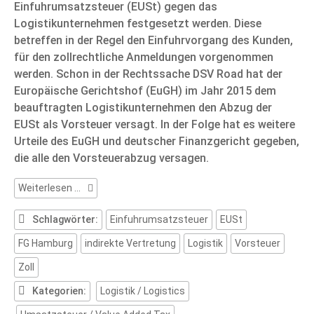
Einfuhrumsatzsteuer (EUSt) gegen das
Logistikunternehmen festgesetzt werden. Diese
betreffen in der Regel den Einfuhrvorgang des Kunden,
für den zollrechtliche Anmeldungen vorgenommen
werden. Schon in der Rechtssache DSV Road hat der
Europäische Gerichtshof (EuGH) im Jahr 2015 dem
beauftragten Logistikunternehmen den Abzug der
EUSt als Vorsteuer versagt. In der Folge hat es weitere
Urteile des EuGH und deutscher Finanzgericht gegeben,
die alle den Vorsteuerabzug versagen.
Abzug
Weiterlesen …
der
Einfuhrumsatzsteuer
Schlagwörter:
Einfuhrumsatzsteuer
EUSt
als
FG Hamburg
indirekte Vertretung
Logistik
Vorsteuer
Vorsteuer
Zoll
Kategorien:
Logistik / Logistics