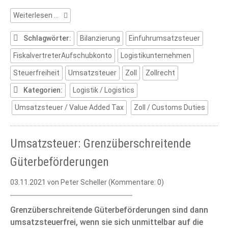
Logistikunternehmen:
Weiterlesen …
Zollrechtliche
und
Schlagwörter:
Bilanzierung
Einfuhrumsatzsteuer
steuerliche
FiskalvertreterAufschubkonto
Logistikunternehmen
Besonderheiten
Steuerfreiheit
Umsatzsteuer
Zoll
Zollrecht
Kategorien:
Logistik / Logistics
Umsatzsteuer / Value Added Tax
Zoll / Customs Duties
Umsatzsteuer: Grenzüberschreitende
Güterbeförderungen
03.11.2021
von Peter Scheller (Kommentare: 0)
Grenzüberschreitende Güterbeförderungen sind dann
umsatzsteuerfrei, wenn sie sich unmittelbar auf die