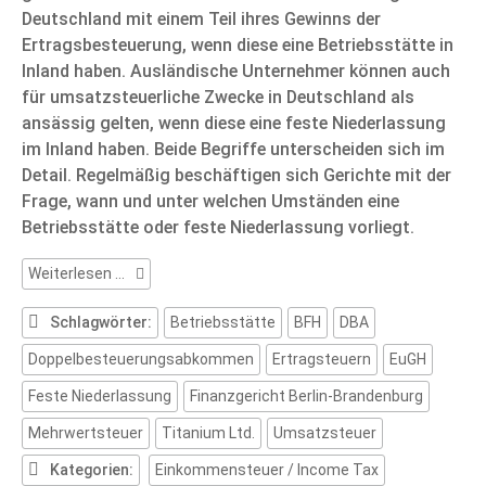
Deutschland mit einem Teil ihres Gewinns der
Ertragsbesteuerung, wenn diese eine Betriebsstätte in
Inland haben. Ausländische Unternehmer können auch
für umsatzsteuerliche Zwecke in Deutschland als
ansässig gelten, wenn diese eine feste Niederlassung
im Inland haben. Beide Begriffe unterscheiden sich im
Detail. Regelmäßig beschäftigen sich Gerichte mit der
Frage, wann und unter welchen Umständen eine
Betriebsstätte oder feste Niederlassung vorliegt.
Inländisches
Weiterlesen …
Grundstück
als
Schlagwörter:
Betriebsstätte
BFH
DBA
Betriebsstätte
Doppelbesteuerungsabkommen
Ertragsteuern
EuGH
bzw.
feste
Feste Niederlassung
Finanzgericht Berlin-Brandenburg
Niederlassung
Mehrwertsteuer
Titanium Ltd.
Umsatzsteuer
Kategorien:
Einkommensteuer / Income Tax