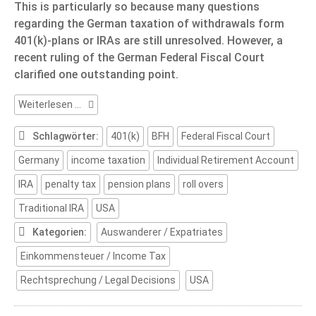
This is particularly so because many questions
regarding the German taxation of withdrawals form
401(k)-plans or IRAs are still unresolved. However, a
recent ruling of the German Federal Fiscal Court
clarified one outstanding point.
401(k)-
Weiterlesen …
Plans
and
Schlagwörter:
401(k)
BFH
Federal Fiscal Court
German
Germany
income taxation
Individual Retirement Account
taxation
IRA
penalty tax
pension plans
roll overs
Traditional IRA
USA
Kategorien:
Auswanderer / Expatriates
Einkommensteuer / Income Tax
Rechtsprechung / Legal Decisions
USA