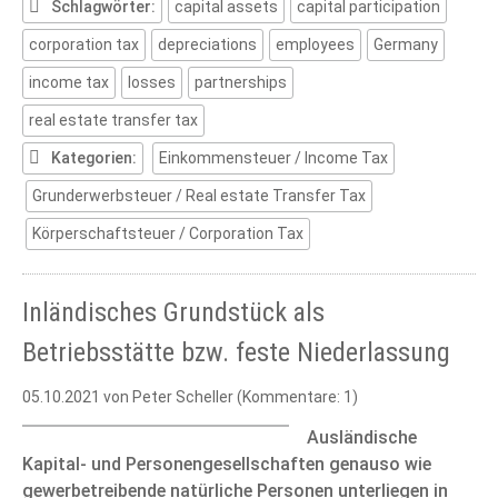
Germany
Schlagwörter:
capital assets
capital participation
-
corporation tax
depreciations
employees
Germany
October
2021
income tax
losses
partnerships
real estate transfer tax
Kategorien:
Einkommensteuer / Income Tax
Grunderwerbsteuer / Real estate Transfer Tax
Körperschaftsteuer / Corporation Tax
Inländisches Grundstück als
Betriebsstätte bzw. feste Niederlassung
05.10.2021
von Peter Scheller (Kommentare: 1)
Ausländische
Kapital- und Personengesellschaften genauso wie
gewerbetreibende natürliche Personen unterliegen in