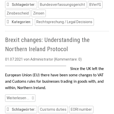
Steuern
Schlagwörter:
Bundesverfassungsgericht
BVerfG
verfassungswidrig
Zinsbescheid
Zinsen
Kategorien:
Rechtsprechung / Legal Decisions
Brexit changes: Understanding the
Northern Ireland Protocol
01.07.2021
von Administrator (Kommentare: 0)
Since the UK left the
European Union (EU) there have been some changes to VAT
and Customs rules for businesses trading in goods with, and
within, Northern Ireland.
Brexit
Weiterlesen …
changes:
Understanding
Schlagwörter:
Customs duties
EORI number
the