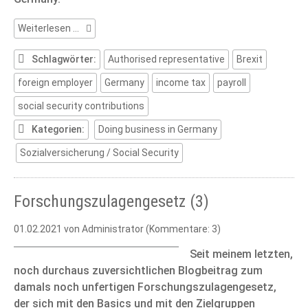
German
Weiterlesen …
social
security:
Schlagwörter:
Authorised representative
Brexit
The
foreign employer
Germany
income tax
payroll
need
for
social security contributions
an
Authorized
Kategorien:
Doing business in Germany
Representative
Sozialversicherung / Social Security
Forschungszulagengesetz (3)
01.02.2021
von Administrator (Kommentare: 3)
Seit meinem letzten,
noch durchaus zuversichtlichen Blogbeitrag zum
damals noch unfertigen Forschungszulagengesetz,
der sich mit den Basics und mit den Zielgruppen