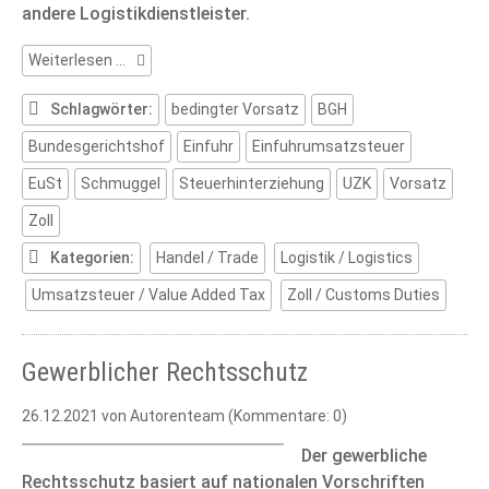
andere Logistikdienstleister.
Strafrechtliche
Weiterlesen …
Risiken
falscher
Schlagwörter:
bedingter Vorsatz
BGH
Einfuhranmeldungen
Bundesgerichtshof
Einfuhr
Einfuhrumsatzsteuer
EuSt
Schmuggel
Steuerhinterziehung
UZK
Vorsatz
Zoll
Kategorien:
Handel / Trade
Logistik / Logistics
Umsatzsteuer / Value Added Tax
Zoll / Customs Duties
Gewerblicher Rechtsschutz
26.12.2021
von Autorenteam (Kommentare: 0)
Der gewerbliche
Rechtsschutz basiert auf nationalen Vorschriften