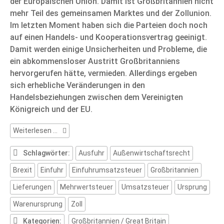
der Europäischen Union. Damit ist Großbritannien nicht
mehr Teil des gemeinsamen Marktes und der Zollunion.
Im letzten Moment haben sich die Parteien doch noch
auf einen Handels- und Kooperationsvertrag geeinigt.
Damit werden einige Unsicherheiten und Probleme, die
ein abkommensloser Austritt Großbritanniens
hervorgerufen hätte, vermieden. Allerdings ergeben
sich erhebliche Veränderungen in den
Handelsbeziehungen zwischen dem Vereinigten
Königreich und der EU.
Brexit:
Weiterlesen …
Änderung
im
Schlagwörter:
Ausfuhr
Außenwirtschaftsrecht
Warenhandel
Brexit
Einfuhr
Einfuhrumsatzsteuer
Großbritannien
Lieferungen
Mehrwertsteuer
Umsatzsteuer
Ursprung
Warenursprung
Zoll
Kategorien:
Großbritannien / Great Britain