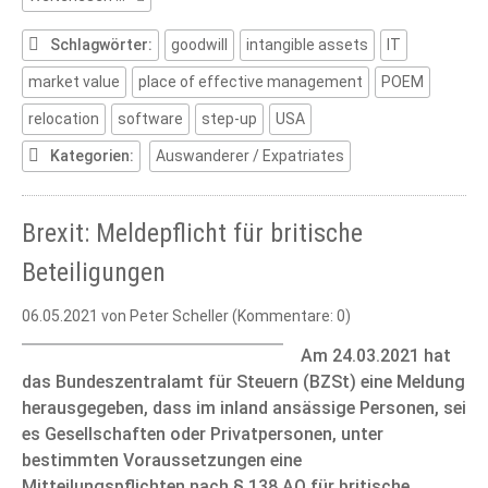
to
Germany
Schlagwörter:
goodwill
intangible assets
IT
when
market value
place of effective management
POEM
a
foreign
relocation
software
step-up
USA
based
company
Kategorien:
Auswanderer / Expatriates
is
involved
Brexit: Meldepflicht für britische
Beteiligungen
06.05.2021
von Peter Scheller (Kommentare: 0)
Am 24.03.2021 hat
das Bundeszentralamt für Steuern (BZSt) eine Meldung
herausgegeben, dass im inland ansässige Personen, sei
es Gesellschaften oder Privatpersonen, unter
bestimmten Voraussetzungen eine
Mitteilungspflichten nach § 138 AO für britische