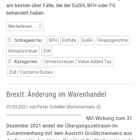
am besten über Fälle, die der EuGH, BFH oder FG
behandelt haben.
Risiken
Weiterlesen …
bei
der
Schlagwörter:
BFH
Einfuhr
EuGH
Finanzgerichte
Einfuhr
Umsatzsteuer
Zoll
–
Zoll
Kategorien:
Umsatzsteuer / Value Added Tax
und
Einfuhrumsatzsteuer
Zoll / Customs Duties
anhand
aktueller
Rechtsprechung
Brexit: Änderung im Warenhandel
01.03.2021
von Peter Scheller (Kommentare: 0)
Mit Wirkung zum 31.
Dezember 2021 endet der Übergangszeitraum im
Zusammenhang mit dem Austritt Großbritanniens aus