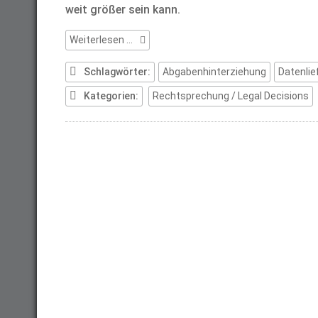
weit größer sein kann.
Der
Weiterlesen …
Datenlieferant
als
Schlagwörter:
Abgabenhinterziehung
Datenlie
Zollschuldner
Kategorien:
Rechtsprechung / Legal Decisions