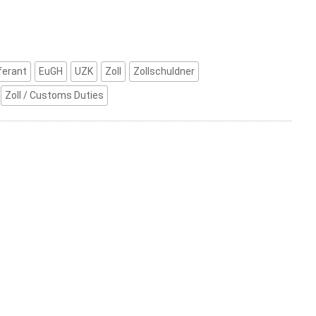
ferant
EuGH
UZK
Zoll
Zollschuldner
Zoll / Customs Duties