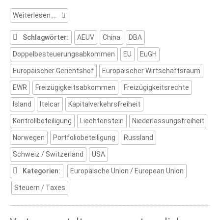
Freizügigkeitsrechte
Weiterlesen …
der
EU
Schlagwörter:
AEUV
China
DBA
Doppelbesteuerungsabkommen
EU
EuGH
Europäischer Gerichtshof
Europäischer Wirtschaftsraum
EWR
Freizügigkeitsabkommen
Freizügigkeitsrechte
Island
Itelcar
Kapitalverkehrsfreiheit
Kontrollbeteiligung
Liechtenstein
Niederlassungsfreiheit
Norwegen
Portfoliobeteiligung
Russland
Schweiz / Switzerland
USA
Kategorien:
Europäische Union / European Union
Steuern / Taxes