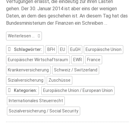
Verfügungen erlässt, die eindeutig zur ihren Lasten
gehen. Der 30. Januar 2014 ist aber eins der wenigen
Daten, an dem dies geschehen ist. An diesem Tag hat das
Bundesministerium der Finanzen ein Schreiben …
Sensation:
Weiterlesen …
Finanzamt
verzichtet
Schlagwörter:
BFH
EU
EuGH
Europäische Union
auf
Europäischer Wirtschaftsraum
EWR
France
Steuern
Krankenversicherung
Schweiz / Switzerland
Sizialversicherung
Zuschüsse
Kategorien:
Europäische Union / European Union
Internationales Steuerrecht
Sozialversicherung / Social Security