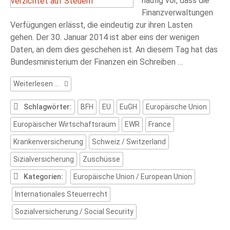
häufig vor, dass die
Finanzverwaltungen
Verfügungen erlässt, die eindeutig zur ihren Lasten
gehen. Der 30. Januar 2014 ist aber eins der wenigen
Daten, an dem dies geschehen ist. An diesem Tag hat das
Bundesministerium der Finanzen ein Schreiben …
Sensation:
Weiterlesen …
Finanzamt
verzichtet
Schlagwörter:
BFH
EU
EuGH
Europäische Union
auf
Europäischer Wirtschaftsraum
EWR
France
Steuern
Krankenversicherung
Schweiz / Switzerland
Sizialversicherung
Zuschüsse
Kategorien:
Europäische Union / European Union
Internationales Steuerrecht
Sozialversicherung / Social Security