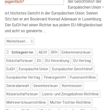
der Gerichtshof der
Europäischen Union –
ist höchstes Gericht in der Europäischen Union. Seinen
Sitz hat er am Boulevard Konrad Adenauer in Luxemburg.
Der EuGH hat einen Richter aus jedem EU-Mitgliedsstaat
und acht so genannte …
Was
Weiterlesen …
entscheidet
der
Schlagwörter:
AEUV
BFH
Einkommensteuer
Europäische
Erbschaftsteuer
EU
EU-Verordnung
EU-Vertrag
Gerichtshof
eigentlich?
EuGH
Europäische Union
Europäischer Gerichtshof
Europäischer Vertrag
Finanzgericht
Fusionsrichtlinie
Generalanwalt
Gewerbesteuer
Kommission
Körperschaftsteuer
Lizenz- und Zinsgebühren-Richtlinie
Mehrwertsteuerrichtlinie
Mutter-Tochter-Richtlinie