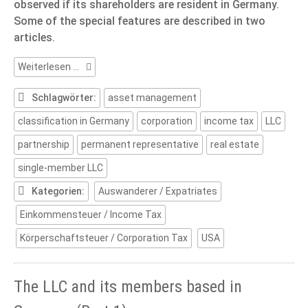
observed if its shareholders are resident in Germany.
Some of the special features are described in two
articles.
The
Weiterlesen …
LLC
and
Schlagwörter:
asset management
its
classification in Germany
corporation
income tax
LLC
members
based
partnership
permanent representative
real estate
in
Germany
single-member LLC
(Part
Kategorien:
Auswanderer / Expatriates
2)
Einkommensteuer / Income Tax
Körperschaftsteuer / Corporation Tax
USA
The LLC and its members based in