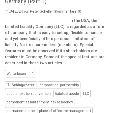
Germany (Part 1)
11.04.2024
von Peter Scheller (Kommentare: 0)
In the USA, the
Limited Liability Company (LLC) is regarded as a form
of company that is easy to set up, flexible to handle
and yet beneficially offers personal limitation of
liability for its shareholders (members). Special
features must be observed if its shareholders are
resident in Germany. Some of the special features are
described in these two articles.
The
Weiterlesen …
LLC
and
Schlagwörter:
corporation. partnership
its
double taxation convention
habitual abode
LLC
members
based
permanent establishment. tax residency
in
Germany
permanent home
place of effective management