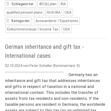
in
Schlagwörter:
401(k) plan
IRA
the
qualified pension plans
Roth IRA
USA
taxation
of
Kategorien:
Auswanderer / Expatriates
qualified
US
Einkommensteuer / Income Tax
USA
pension
plans
German inheritance and gift tax -
International cases
02.10.2024
von Peter Scheller (Kommentare: 0)
Germany has an
inheritance and gift tax that addresses inheritances
and gifts in respect of taxation in a national and
international context. This includes the transfer of
assets from tax residents and non-residents. If the
taxable persons are resident in Germany, the worldwide
assets are subject to this tax (as an unlimited tax