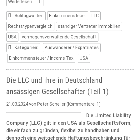
Die
Weiterlesen …
LLC
und
Schlagwörter:
Einkommensteuer
LLC
ihre
Rechtstypenvergleich
ständiger Vertreter. Immobilien
in
Deutschland
USA
vermögensverwaltende Gesellschaft
ansässigen
Gesellschafter
Kategorien:
Auswanderer / Expatriates
(Teil
Einkommensteuer / Income Tax
USA
2)
Die LLC und ihre in Deutschland
ansässigen Gesellschafter (Teil 1)
21.03.2024
von Peter Scheller (Kommentare: 1)
Die Limited Liability
Company (LLC) gilt in den USA als Gesellschaftsform,
die einfach zu gründen, flexibel zu handhaben und
dennoch eine weitgehende Haftungsbeschränkung für