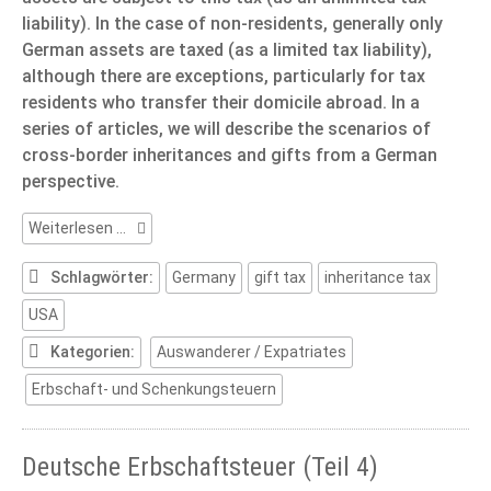
liability). In the case of non-residents, generally only
German assets are taxed (as a limited tax liability),
although there are exceptions, particularly for tax
residents who transfer their domicile abroad. In a
series of articles, we will describe the scenarios of
cross-border inheritances and gifts from a German
perspective.
German
Weiterlesen …
inheritance
and
Schlagwörter:
Germany
gift tax
inheritance tax
gift
USA
tax
-
Kategorien:
Auswanderer / Expatriates
International
cases
Erbschaft- und Schenkungsteuern
Deutsche Erbschaftsteuer (Teil 4)