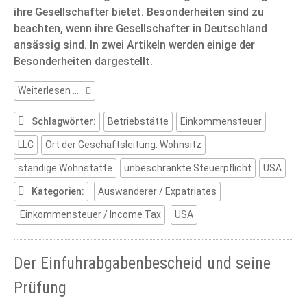
ihre Gesellschafter bietet. Besonderheiten sind zu
beachten, wenn ihre Gesellschafter in Deutschland
ansässig sind. In zwei Artikeln werden einige der
Besonderheiten dargestellt.
Die
Weiterlesen …
LLC
und
Schlagwörter:
Betriebstätte
Einkommensteuer
ihre
LLC
Ort der Geschäftsleitung. Wohnsitz
in
Deutschland
ständige Wohnstätte
unbeschränkte Steuerpflicht
USA
ansässigen
Gesellschafter
Kategorien:
Auswanderer / Expatriates
(Teil
Einkommensteuer / Income Tax
USA
1)
Der Einfuhrabgabenbescheid und seine
Prüfung