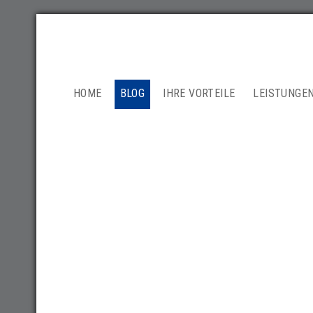
NAVIGATION
HOME
BLOG
IHRE VORTEILE
LEISTUNGE
ÜBERSPRINGEN