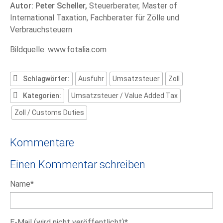
Autor: Peter Scheller,
Steuerberater, Master of
International Taxation, Fachberater für Zölle und
Verbrauchsteuern
Bildquelle: www.fotalia.com
Schlagwörter:
Ausfuhr
Umsatzsteuer
Zoll
Kategorien:
Umsatzsteuer / Value Added Tax
Zoll / Customs Duties
Kommentare
Einen Kommentar schreiben
Pflichtfeld
Name
*
Pflichtfeld
E-Mail (wird nicht veröffentlicht)
*