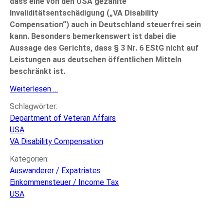
dass eine von den USA gezahlte
Invaliditätsentschädigung („VA Disability
Compensation“) auch in Deutschland steuerfrei sein
kann. Besonders bemerkenswert ist dabei die
Aussage des Gerichts, dass § 3 Nr. 6 EStG nicht auf
Leistungen aus deutschen öffentlichen Mitteln
beschränkt ist.
BFH:
Weiterlesen …
US-
Schlagwörter:
amerikanische
Department of Veteran Affairs
Invaliditätsentschädigung
USA
steuerfrei
VA Disability Compensation
in
Deutschland
Kategorien:
Auswanderer / Expatriates
Einkommensteuer / Income Tax
USA