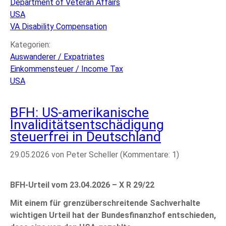
Department of Veteran Affairs
Compensation
USA
held
VA Disability Compensation
Tax-
Exempt
Kategorien:
in
Auswanderer / Expatriates
Germany
Einkommensteuer / Income Tax
USA
BFH: US-amerikanische
Invaliditätsentschädigung
steuerfrei in Deutschland
29.05.2026
von Peter Scheller (Kommentare: 1)
BFH-Urteil vom 23.04.2026 – X R 29/22
Mit einem für grenzüberschreitende Sachverhalte
wichtigen Urteil hat der Bundesfinanzhof entschieden,